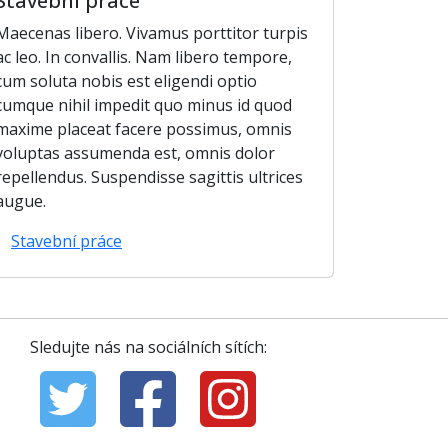
Stavební práce
Maecenas libero. Vivamus porttitor turpis
ac leo. In convallis. Nam libero tempore,
cum soluta nobis est eligendi optio
cumque nihil impedit quo minus id quod
maxime placeat facere possimus, omnis
voluptas assumenda est, omnis dolor
repellendus. Suspendisse sagittis ultrices
augue.
Stavební práce
Sledujte nás na sociálních sítích: