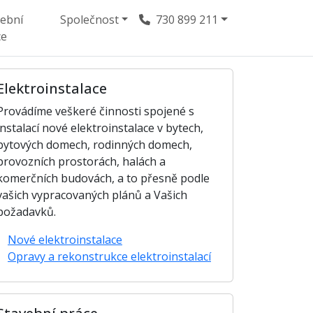
vební
Společnost
730 899 211
ce
Elektroinstalace
Provádíme veškeré činnosti spojené s
instalací nové elektroinstalace v bytech,
bytových domech, rodinných domech,
provozních prostorách, halách a
komerčních budovách, a to přesně podle
vašich vypracovaných plánů a Vašich
požadavků.
Nové elektroinstalace
Opravy a rekonstrukce elektroinstalací