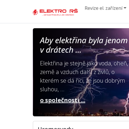
Revize el. zařízení
Aby elektřina byla jenom
v drátech ...
Elektřina je stejně jako voda, oheň,
země a vzduch další z živlů, o
kterém se dá říci, že jsou dobrým
sluhou, ...
o společnosti ...